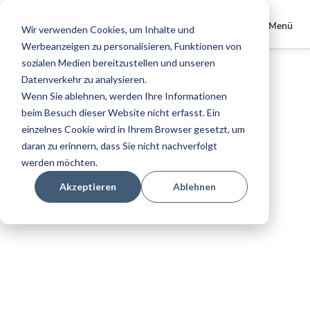
Store
Dekker Zevenhuizen DE
Menü
Wir verwenden Cookies, um Inhalte und
wählen
Werbeanzeigen zu personalisieren, Funktionen von
Zum
sozialen Medien bereitzustellen und unseren
Ende
Datenverkehr zu analysieren.
der
Wenn Sie ablehnen, werden Ihre Informationen
Bildgalerie
beim Besuch dieser Website nicht erfasst. Ein
springen
einzelnes Cookie wird in Ihrem Browser gesetzt, um
daran zu erinnern, dass Sie nicht nachverfolgt
werden möchten.
Akzeptieren
Ablehnen