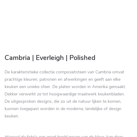
Zum
Anfang
Cambria | Everleigh | Polished
der
Bildgalerie
De karakteristieke collectie composietsteen van Cambria omvat
springen
prachtige kleuren, patronen en afwerkingen en geeft aan elke
keuken een unieke sfeer. De platen worden in Amerika gemaakt.
Dekker verwerkt ze tot hoogwaardige maatwerk keukenbladen.
De uitgesproken designs, die zo uit de natuur lijken te komen,
kunnen toegepast worden in de moderne, landelijke of design
keuken.
Hoewel de foto’s een goed beeld geven van de kleur, kan deze