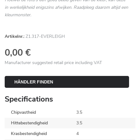
in werkelijkheid enigszins afwijken. Raadpleeg daarom altijd een
kleurmonster.
Artikelnr.:
Z1.317-EVERLEIGH
0,00 €
Manufacturer suggested retail price including VAT
HÄNDLER FINDEN
Specifications
Chipvastheid
3.5
Hittebestendigheid
3.5
Krasbestendigheid
4