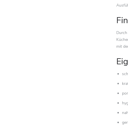
Ausfüh
Fi
Durch 
Küchen
mit de
Ei
sc
kra
por
hyg
nah
ger