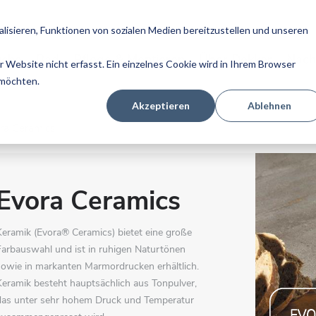
isieren, Funktionen von sozialen Medien bereitzustellen und unseren
üche
Bad
Pflege & Montieren
Über Dekker
Nach
Website nicht erfasst. Ein einzelnes Cookie wird in Ihrem Browser
 möchten.
Akzeptieren
Ablehnen
ra Ceramics
Evora Ceramics
Keramik (Evora® Ceramics) bietet eine große
Farbauswahl und ist in ruhigen Naturtönen
sowie in markanten Marmordrucken erhältlich.
Keramik besteht hauptsächlich aus Tonpulver,
das unter sehr hohem Druck und Temperatur