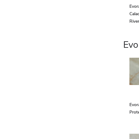
Evor
Calac
Rive
Evo
Evor
Prote