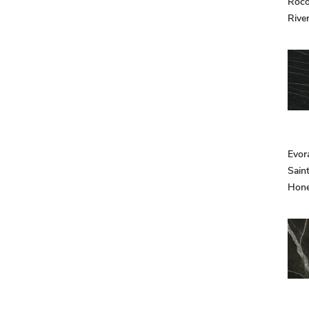
Roco
Rive
Evor
Saint
Hon