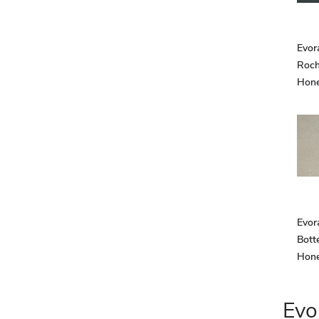
Evor
Roch
Hon
Evor
Botte
Hon
Evo