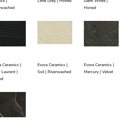
co |
Lime Grey | Honed
Glem White |
rwashed
Honed
a Ceramics |
Evora Ceramics |
Evora Ceramics |
 Laurent |
Soil | Riverwashed
Mercury | Velvet
ed