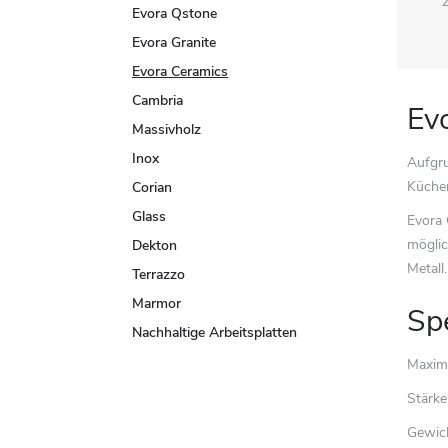
Evora Qstone
Evora Granite
Evora Ceramics
Cambria
Ev
Massivholz
Inox
Aufgru
Küchen
Corian
Glass
Evora 
möglic
Dekton
Metall.
Terrazzo
Marmor
Sp
Nachhaltige Arbeitsplatten
Maxima
Stärk
Gewich