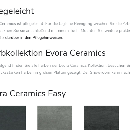
egeleicht
Ceramics ist pflegeleicht. Für die tägliche Reinigung wischen Sie die Ar
ocknen Sie sie anschließend mit einem Tuch. Möchten Sie weitere praktis
hr darüber in den Pflegehinweisen.
rbkollektion Evora Ceramics
lgend finden Sie alle Farben der Evora Ceramics Kollektion. Besuchen 
cksstarken Farben in großen Platten gezeigt. Der Showroom kann nac
ra Ceramics Easy