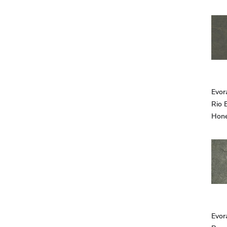
Evor
Rio 
Hon
Evor