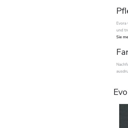
Pfl
Evora 
und tr
Sie me
Fa
Nachfo
ausdru
Evo