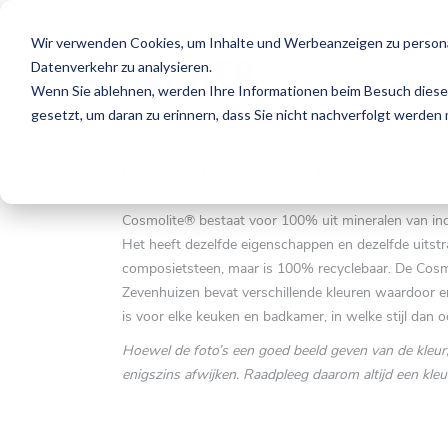
Wir verwenden Cookies, um Inhalte und Werbeanzeigen zu personal
Datenverkehr zu analysieren.
K
Wenn Sie ablehnen, werden Ihre Informationen beim Besuch dieser 
gesetzt, um daran zu erinnern, dass Sie nicht nachverfolgt werden
Cosmolite | Meteor Cold | Polish
Cosmolite® bestaat voor 100% uit mineralen van indu
Het heeft dezelfde eigenschappen en dezelfde uitstral
composietsteen, maar is 100% recyclebaar. De Cosmo
Zevenhuizen bevat verschillende kleuren waardoor 
is voor elke keuken en badkamer, in welke stijl dan o
Hoewel de foto’s een goed beeld geven van de kleur,
enigszins afwijken. Raadpleeg daarom altijd een kle