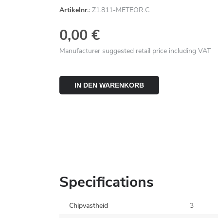
Artikelnr.:
Z1.811-METEOR.C
0,00 €
Manufacturer suggested retail price including VAT
IN DEN WARENKORB
Specifications
Chipvastheid
3