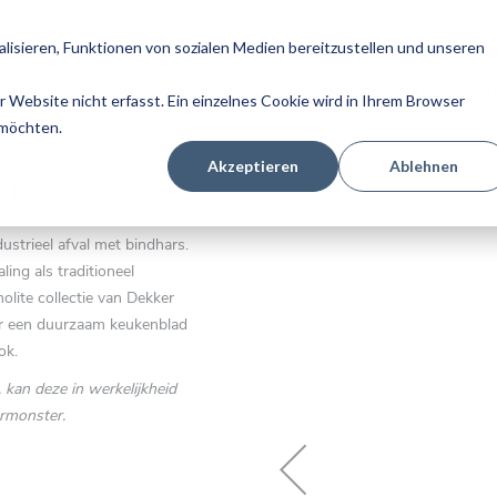
isieren, Funktionen von sozialen Medien bereitzustellen und unseren
üche
Bad
Pflege & Montieren
Über Dekker
Nach
Website nicht erfasst. Ein einzelnes Cookie wird in Ihrem Browser
 möchten.
Akzeptieren
Ablehnen
Zum
ed
Ende
der
strieel afval met bindhars.
Bildgalerie
ing als traditioneel
springen
lite collectie van Dekker
er een duurzaam keukenblad
ok.
 kan deze in werkelijkheid
urmonster.