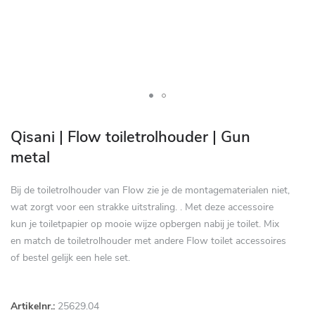
Zum
Anfang
Qisani | Flow toiletrolhouder | Gun
der
metal
Bildgalerie
springen
Bij de toiletrolhouder van Flow zie je de montagematerialen niet,
wat zorgt voor een strakke uitstraling. . Met deze accessoire
kun je toiletpapier op mooie wijze opbergen nabij je toilet. Mix
en match de toiletrolhouder met andere Flow toilet accessoires
of bestel gelijk een hele set.
Artikelnr.:
25629.04