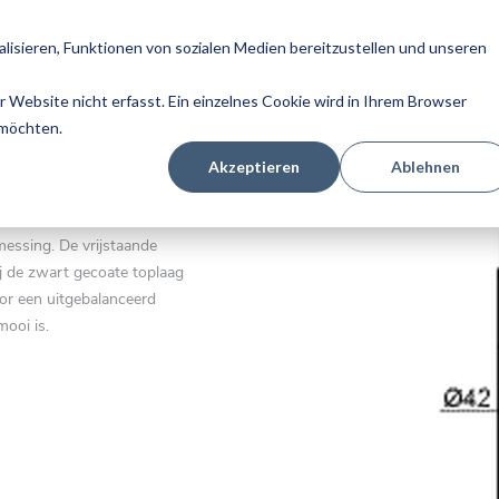
isieren, Funktionen von sozialen Medien bereitzustellen und unseren
üche
Bad
Pflege & Montieren
Über Dekker
Nach
Website nicht erfasst. Ein einzelnes Cookie wird in Ihrem Browser
 möchten.
Akzeptieren
Ablehnen
Zum
raan | Zwart
Ende
der
messing. De vrijstaande
Bildgalerie
j de zwart gecoate toplaag
springen
or een uitgebalanceerd
mooi is.