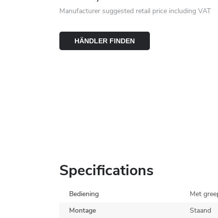
Manufacturer suggested retail price including VAT
HÄNDLER FINDEN
Specifications
Bediening
Met gree
Montage
Staand