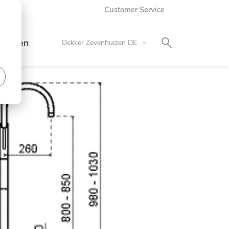
Customer Service
richten
Store
Dekker Zevenhuizen DE
wählen